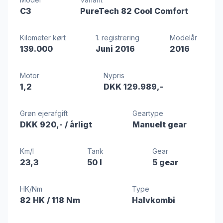
C3
PureTech 82 Cool Comfort
Kilometer kørt
1. registrering
Modelår
139.000
Juni 2016
2016
Motor
Nypris
1,2
DKK 129.989,-
Grøn ejerafgift
Geartype
DKK 920,-
/ årligt
Manuelt gear
Km/l
Tank
Gear
23,3
50 l
5 gear
HK/Nm
Type
82 HK
/ 118 Nm
Halvkombi