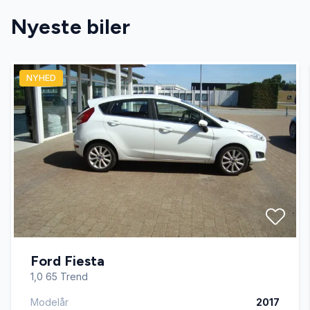
Nyeste biler
sædevarme
NYHED
Ford Fiesta
1,0 65 Trend
Modelår
2017