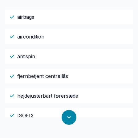
airbags
aircondition
antispin
fjernbetjent centrallås
højdejusterbart førersæde
ISOFIX
stofindtræk