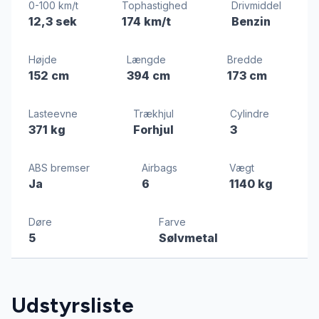
0-100 km/t
Tophastighed
Drivmiddel
12,3 sek
174 km/t
Benzin
Højde
Længde
Bredde
152 cm
394 cm
173 cm
Lasteevne
Trækhjul
Cylindre
371 kg
Forhjul
3
ABS bremser
Airbags
Vægt
Ja
6
1140 kg
Døre
Farve
5
Sølvmetal
Udstyrsliste