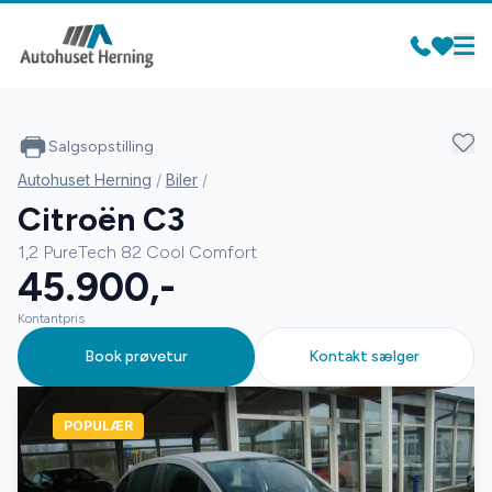
Salgsopstilling
Autohuset Herning
/
Biler
/
Citroën C3
1,2 PureTech 82 Cool Comfort
45.900,-
Kontantpris
Book prøvetur
Kontakt sælger
POPULÆR