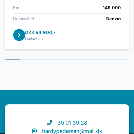
Km
149.000
Drivmiddel
Benzin
DKK 54.900,-
Kontantpris
30 91 39 28
hardypedersen@mail.dk