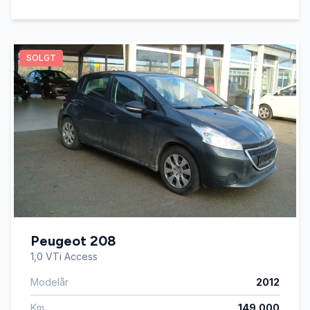
SOLGT
Peugeot 208
1,0 VTi Access
Modelår
2012
Km
149.000