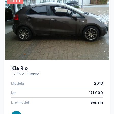
SOLGT
Kia Rio
1,2 CVVT Limited
Modelår
2013
Km
171.000
Drivmiddel
Benzin