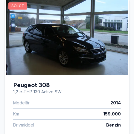
SOLGT
Peugeot 308
1,2 e-THP 130 Active SW
Modelår
2014
Km
159.000
Drivmiddel
Benzin