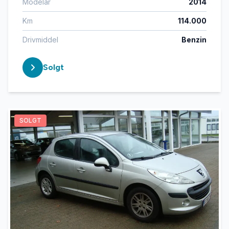
Modelår
2014
Km
114.000
Drivmiddel
Benzin
Solgt
SOLGT