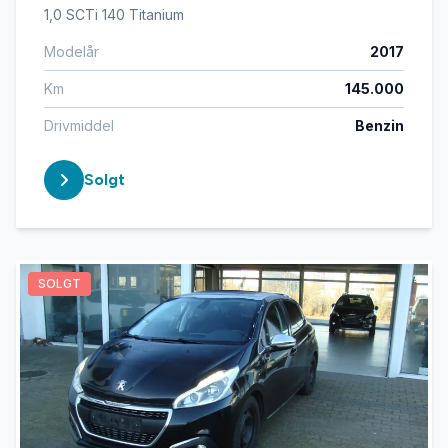
1,0 SCTi 140 Titanium
Modelår
2017
Km
145.000
Drivmiddel
Benzin
Solgt
SOLGT