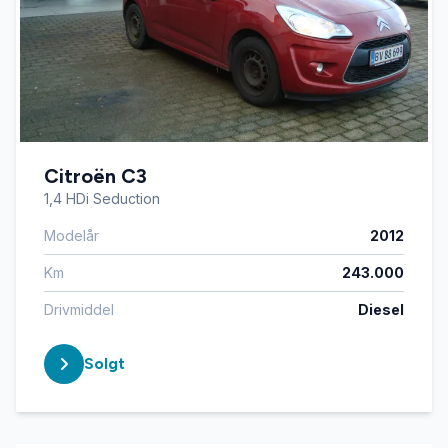
Citroën C3
1,4 HDi Seduction
Modelår
2012
Km
243.000
Drivmiddel
Diesel
Solgt