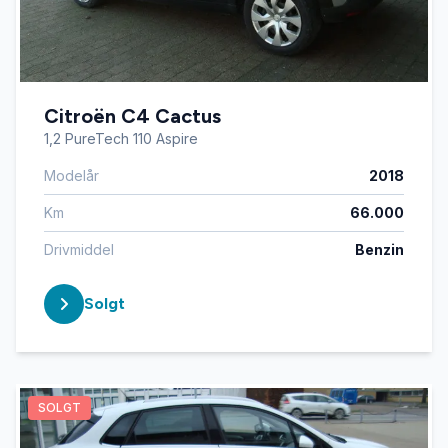
Citroën C4 Cactus
1,2 PureTech 110 Aspire
Modelår
2018
Km
66.000
Drivmiddel
Benzin
Solgt
SOLGT