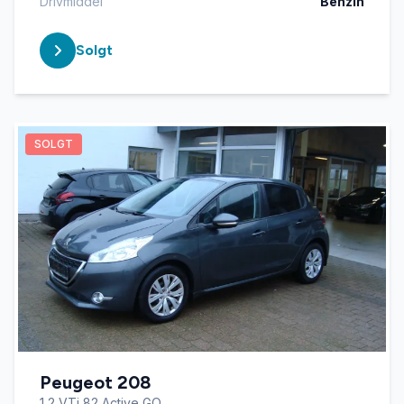
Drivmiddel
Benzin
Solgt
SOLGT
Peugeot 208
1,2 VTi 82 Active GO