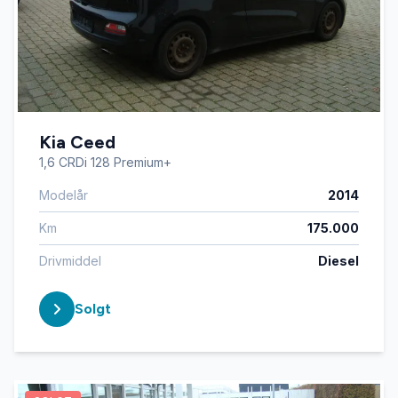
Kia Ceed
1,6 CRDi 128 Premium+
Modelår
2014
Km
175.000
Drivmiddel
Diesel
Solgt