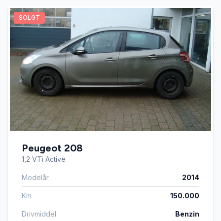
SOLGT
Peugeot 208
1,2 VTi Active
Modelår
2014
Km
150.000
Drivmiddel
Benzin