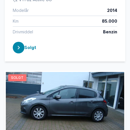
Modelår
2014
Km
85.000
Drivmiddel
Benzin
Solgt
SOLGT