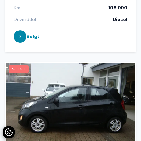
Km
198.000
Drivmiddel
Diesel
Solgt
SOLGT