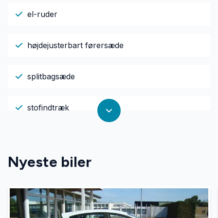
el-ruder
højdejusterbart førersæde
splitbagsæde
stofindtræk
sædevarme
Nyeste biler