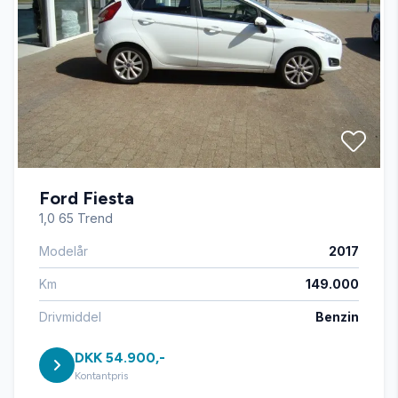
Ford Fiesta
1,0 65 Trend
Modelår
2017
Km
149.000
Drivmiddel
Benzin
DKK 54.900,-
Kontantpris