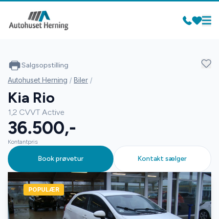
Salgsopstilling
Autohuset Herning
/
Biler
/
Kia Rio
1,2 CVVT Active
36.500,-
Kontantpris
Book prøvetur
Kontakt sælger
POPULÆR