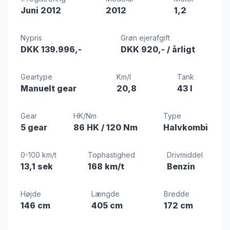
Juni 2012
2012
1,2
Nypris
Grøn ejerafgift
DKK 139.996,-
DKK 920,-
/ årligt
Geartype
Km/l
Tank
Manuelt gear
20,8
43 l
Gear
HK/Nm
Type
5 gear
86 HK
/ 120 Nm
Halvkombi
0-100 km/t
Tophastighed
Drivmiddel
13,1 sek
168 km/t
Benzin
Højde
Længde
Bredde
146 cm
405 cm
172 cm