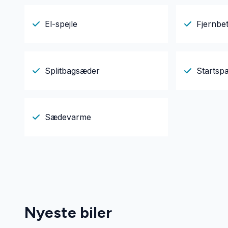
El-spejle
Fjernbet
Splitbagsæder
Startsp
Sædevarme
Nyeste biler