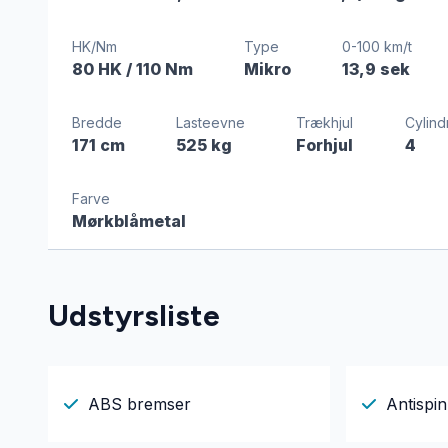
HK/Nm
Type
0-100 km/t
80 HK
/ 110 Nm
Mikro
13,9 sek
Bredde
Lasteevne
Trækhjul
Cylind
171 cm
525 kg
Forhjul
4
Farve
Mørkblåmetal
Udstyrsliste
ABS bremser
Antispin