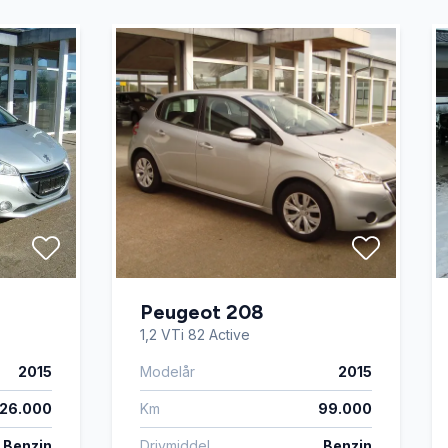
Peugeot 208
1,2 VTi 82 Active
2015
Modelår
2015
126.000
Km
99.000
Benzin
Drivmiddel
Benzin