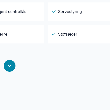
jent centrallås
Servostyring
ærre
Stofsæder