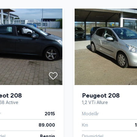
eot 208
Peugeot 208
 68 Active
1,2 VTi Allure
r
2015
Modelår
89.000
Km
del
Benzin
Drivmiddel