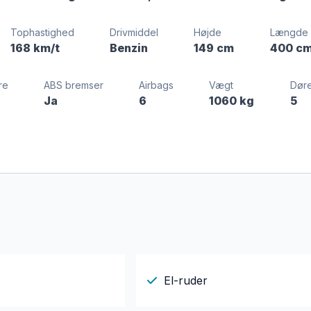
Tophastighed
Drivmiddel
Højde
Længde
168 km/t
Benzin
149 cm
400 c
re
ABS bremser
Airbags
Vægt
Dør
Ja
6
1060 kg
5
El-ruder