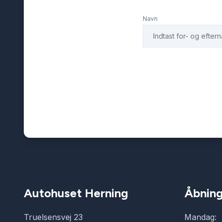
Navn
Autohuset Herning
Åbning
Truelsensvej 23
Mandag: