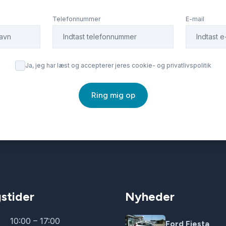
Telefonnummer
E-mail
Ja, jeg har læst og accepterer jeres cookie- og privatlivspolitik
Ring mig op
stider
Nyheder
10:00 – 17:00
Ford Fiesta