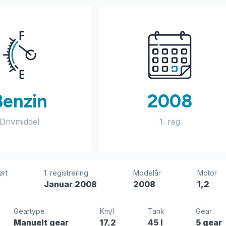
Benzin
2008
Drivmiddel
1. reg
ørt
1. registrering
Modelår
Motor
Januar 2008
2008
1,2
Geartype
Km/l
Tank
Gear
Manuelt gear
17,2
45 l
5 gear