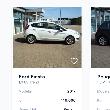
Ford Fiesta
Peug
1,0 65 Trend
1,0 VTi
Modelår
2017
Modelå
Km
149.000
Km
Drivmiddel
Benzin
Drivmid