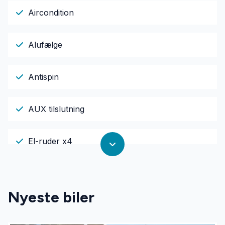
Aircondition
Alufælge
Antispin
AUX tilslutning
El-ruder x4
El-spejle
Nyeste biler
El-spejle med varme