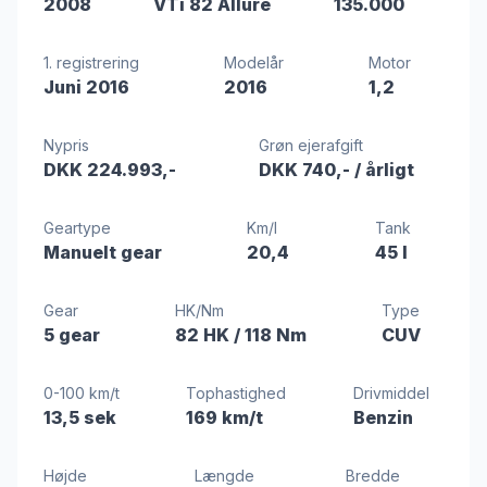
2008
VTi 82 Allure
135.000
1. registrering
Modelår
Motor
Juni 2016
2016
1,2
Nypris
Grøn ejerafgift
DKK 224.993,-
DKK 740,-
/ årligt
Geartype
Km/l
Tank
Manuelt gear
20,4
45 l
Gear
HK/Nm
Type
5 gear
82 HK
/ 118 Nm
CUV
0-100 km/t
Tophastighed
Drivmiddel
13,5 sek
169 km/t
Benzin
Højde
Længde
Bredde