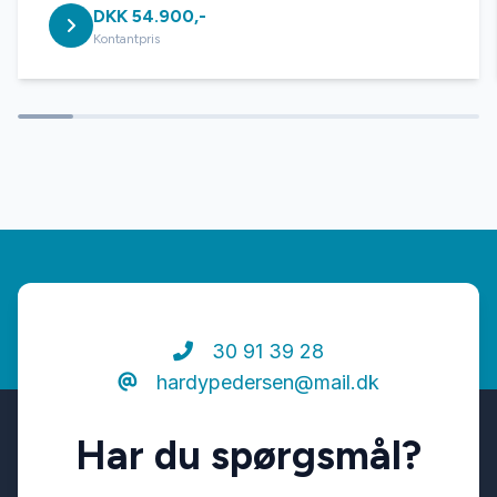
DKK 54.900,-
Service OK
Kontantpris
Servostyring
Splitbagsæder
Startspærre
Stofsæder
30 91 39 28
hardypedersen@mail.dk
Sædevarme
Har du spørgsmål?
Tonede ruder