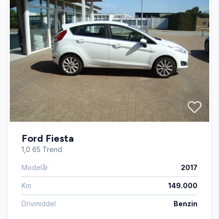
Fartpilot
Fjernbetjent centrallås
Infocenter
Kørecomputer
Ford Fiesta
LED kørelys
1,0 65 Trend
Modelår
2017
Læderrat
Km
149.000
Navigation
Drivmiddel
Benzin