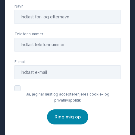
Navn
Tågelygter
USB tilslutning
Telefonnummer
E-mail
Ja, jeg har læst og accepterer jeres cookie- og
privatlivspolitik
Ring mig op