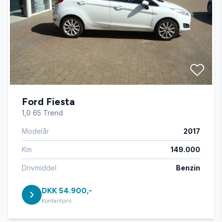
Ford Fiesta
1,0 65 Trend
Modelår
2017
Km
149.000
Drivmiddel
Benzin
DKK 54.900,-
Kontantpris